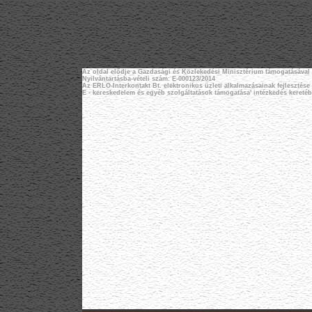
Az oldal elődje a Gazdasági és Közlekedési Minisztérium támogatásával jö
Nyilvántartásba-vételi szám: E-000123/2014
Az ERLO-Interkontakt Bt. elektronikus üzleti alkalmazásainak fejlesztése 
E - kereskedelem és egyéb szolgáltatások támogatása' intézkedés keretéb